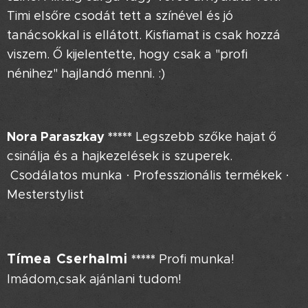
Timi elsőre csodát tett a színével és jó
tanácsokkal is ellátott. Kisfiamat is csak hozzá
viszem. Ő kijelentette, hogy csak a "profi
nénihez" hajlandó menni. :)
Nora Paraszkay
*****
Legszebb szőke hajat ő
csinálja és a hajkezelések is szuperek. ❤️
Csodálatos munka · Professzionális termékek ·
Mesterstylist
Tímea Cserhalmi
*****
Profi munka!
Imádom,csak ajánlani tudom!🥰