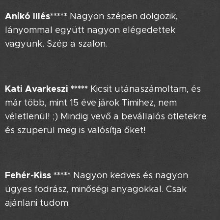
Anikó Illés*****
Nagyon szépen dolgozik,
lányommal együtt nagyon elégedettek
vagyunk. Szép a szalon.
Kati Avarkeszi
*****
Kicsit utánaszámoltam, és
már több, mint 15 éve járok Timihez, nem
véletlenül! ;) Mindig vevő a bevállalós ötletekre
és szuperül meg is valósítja őket!
Fehér-Kiss
*****
Nagyon kedves és nagyon
ügyes fodrász, minőségi anyagokkal. Csak
ajánlani tudom😀