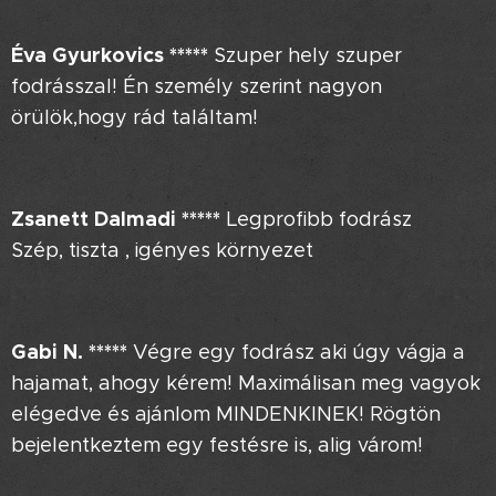
Éva Gyurkovics
*****
Szuper hely szuper
fodrásszal! Én személy szerint nagyon
örülök,hogy rád találtam!
Zsanett Dalmadi *****
Legprofibb fodrász❤❤😊
Szép, tiszta , igényes környezet😉
Gabi
N.
*****
Végre egy fodrász aki úgy vágja a
hajamat, ahogy kérem! Maximálisan meg vagyok
elégedve és ajánlom MINDENKINEK! Rögtön
bejelentkeztem egy festésre is, alig várom! 😊