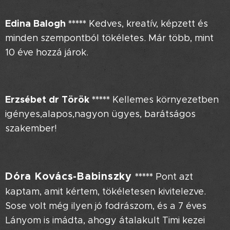
Edina Balogh
*****
Kedves, kreatív, képzett és
minden szempontból tökéletes. Már több, mint
10 éve hozzá járok.
Erzsébet dr Török
*****
Kellemes környezetben
igényes,alapos,nagyon ügyes, barátságos
szakember!
Dóra Kovács-Babinszky
*****
Pont azt
kaptam, amit kértem, tökéletesen kivitelezve.
Sose volt még ilyen jó fodrászom, és a 7 éves
Lányom is imádta, ahogy átalakult Timi kezei