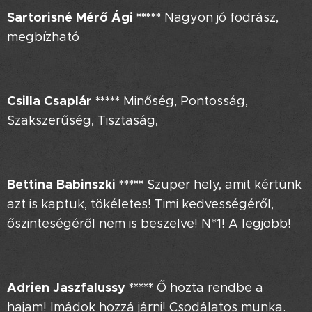
Sartorisné Mérő Ági *****
Nagyon jó fodrász,
megbízható
Csilla Csaplár *****
Minőség, Pontosság,
Szakszerűség, Tisztaság,
Bettina Babinszki *****
Szuper hely, amit kértünk
azt is kaptuk, tökéletes! Timi kedvességéről,
őszinteségéről nem is beszelve! N*1! A legjobb!
Adrien Jaszfalussy *****
Ő hozta rendbe a
hajam! Imádok hozzá járni! Csodálatos munka.