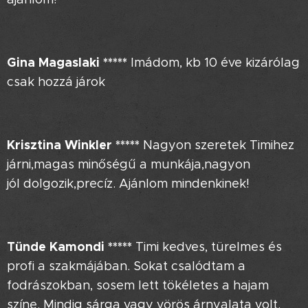
Gina Magaslaki
*****
Imádom, kb 10 éve kizárólag
csak hozzá járok 🤗
Krisztina Winkler
*****
Nagyon szeretek Timihez
járni,magas minőségű a munkája,nagyon
jól dolgozik,precíz. Ajánlom mindenkinek!
Tünde Kamondi *****
Timi kedves, türelmes és
profi a szakmájában. Sokat csalódtam a
fodrászokban, sosem lett tökéletes a hajam
színe. Mindig sárga vagy vörös árnyalata volt.