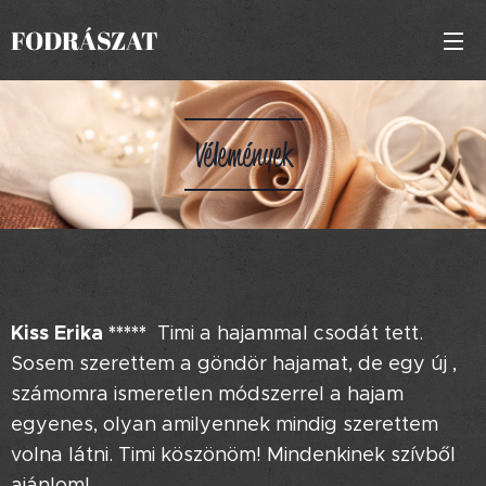
FODRÁSZAT
Vélemények
Kiss Erika
*****
Timi a hajammal csodát tett.
Sosem szerettem a göndör hajamat, de egy új ,
számomra ismeretlen módszerrel a hajam
egyenes, olyan amilyennek mindig szerettem
volna látni. Timi köszönöm! Mindenkinek szívből
ajánlom!