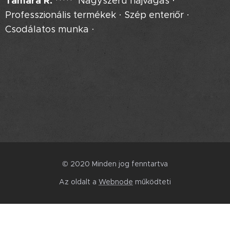
Tamara R. *****
Nagyszerű hajvágás ·
Professzionális termékek · Szép enteriőr ·
Csodálatos munka ·
© 2020 Minden jog fenntartva
Az oldalt a
Webnode
működteti
Készítsd el weboldaladat ingyen!