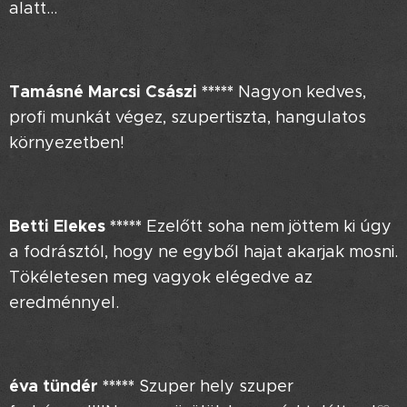
alatt...
Tamásné Marcsi Császi
*****
Nagyon kedves,
profi munkát végez, szupertiszta, hangulatos
környezetben!
Betti Elekes
*****
Ezelőtt soha nem jöttem ki úgy
a fodrásztól, hogy ne egyből hajat akarjak mosni.
Tökéletesen meg vagyok elégedve az
eredménnyel.😊
éva tündér *****
Szuper hely szuper