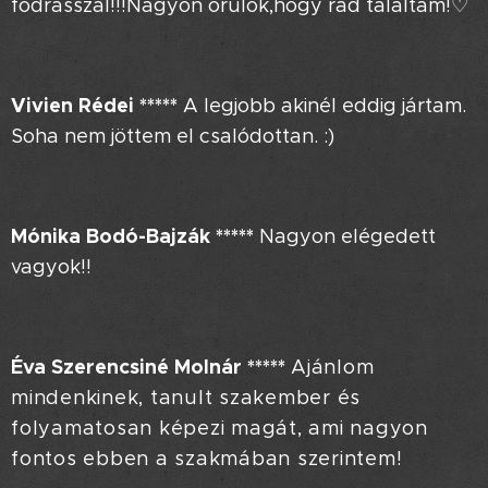
fodrásszal!!!Nagyon örülök,hogy rád találtam!♡
Vivien Rédei
*****
A legjobb akinél eddig jártam.
Soha nem jöttem el csalódottan. :)
Mónika Bodó-Bajzák
*****
Nagyon elégedett
vagyok!!
Éva Szerencsiné Molnár
*****
Ajánlom
mindenkinek, tanult szakember és
folyamatosan képezi magát, ami nagyon
fontos ebben a szakmában szerintem!