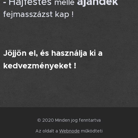
ajándék
Hajfestés
-
mellé
fejmasszázst kap !
Jöjjön el, és használja ki a
kedvezményeket !
© 2020 Minden jog fenntartva
Az oldalt a
Webnode
működteti