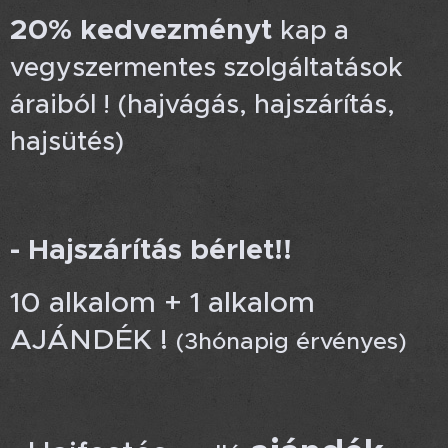
20% kedvezmény
t
kap a
vegyszermentes szolgáltatások
áraiból ! (hajvágás, hajszárítás,
hajsütés)
- Hajszárítás bérlet!!
10 alkalom + 1 alkalom
AJÁNDÉK !
(3hónapig érvényes)